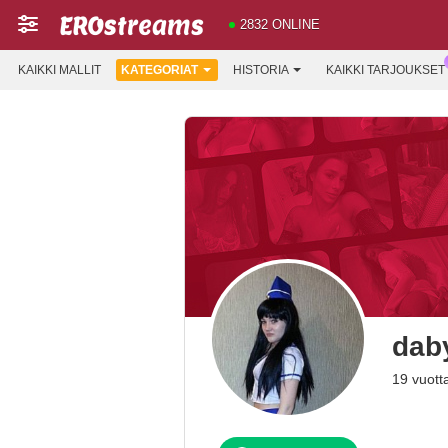
2832 ONLINE
KAIKKI MALLIT
KATEGORIAT
HISTORIA
KAIKKI TARJOUKSET
dab
19 vuott