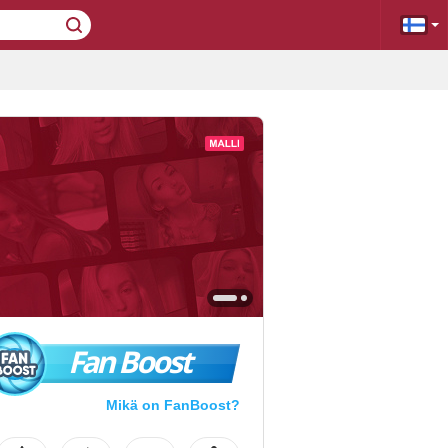
Fan Boost
Mikä on FanBoost?