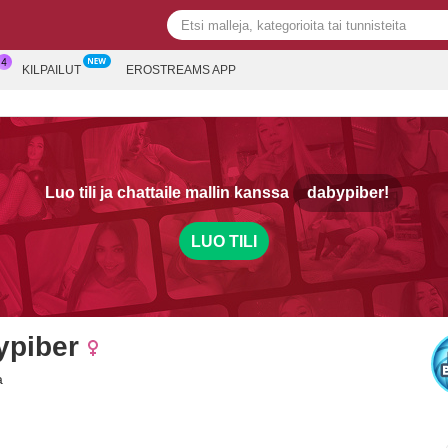
KILPAILUT
EROSTREAMS APP
Luo tili ja chattaile mallin kanssa
dabypiber!
LUO TILI
ypiber
a