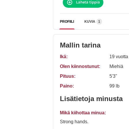
Lähetä tippiä
PROFIILI
KUVIA
1
Mallin tarina
Ikä:
19 vuotta
Olen kiinnostunut:
Miehiä
Pituus:
5'3"
Paino:
99 lb
Lisätietoja minusta
Mikä kiihottaa minua:
Strong hands.