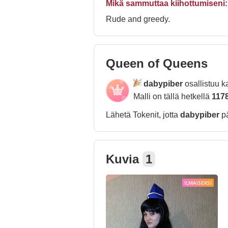
Mikä sammuttaa kiihottumiseni:
Rude and greedy.
Queen of Queens
dabypiber
osallistuu 
Malli on tällä hetkellä
117
Lähetä Tokenit, jotta
dabypiber
p
Kuvia
1
ILMAISEKSI