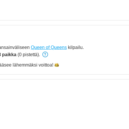
kansainväliseen
Queen of Queens
kilpailu.
8 paikka
(0 pistettä).
ääsee lähemmäksi
voittoa!