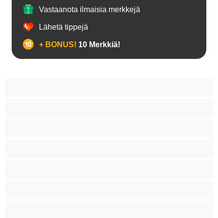
Vastaanota ilmaisia merkkejä
Lähetä tippejä
+ BONUS!
10 Merkkiä!
18+ teinejä
Aasialaisia
Ajeltuja pilluja
Anaali
Arabi
Beibejä
Blondeja