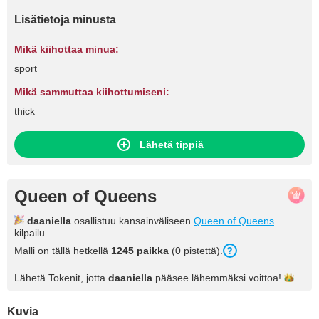
Lisätietoja minusta
Mikä kiihottaa minua:
sport
Mikä sammuttaa kiihottumiseni:
thick
Lähetä tippiä
Queen of Queens
daaniella
osallistuu kansainväliseen
Queen of Queens
kilpailu.
Malli on tällä hetkellä
1245 paikka
(0 pistettä).
Lähetä Tokenit, jotta
daaniella
pääsee lähemmäksi
voittoa!
Kuvia