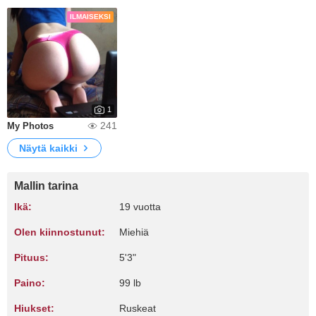
ILMAISEKSI
1
241
My Photos
Näytä kaikki
Mallin tarina
Ikä:
19 vuotta
Olen kiinnostunut:
Miehiä
Pituus:
5'3"
Paino:
99 lb
Hiukset:
Ruskeat