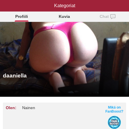
Kategoriat
daaniella
Profiili
Kuvia
Chat
daaniella
Olen:
Nainen
Mikä on
FanBoost?