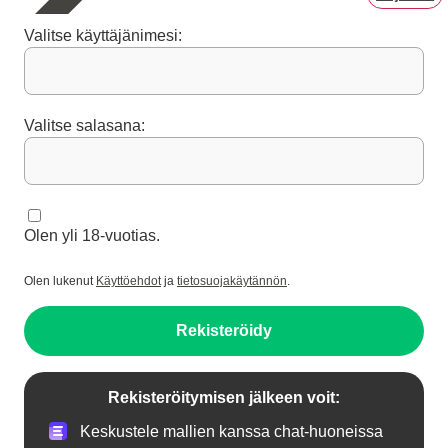
Valitse käyttäjänimesi:
Valitse salasana:
Olen yli 18-vuotias.
Olen lukenut
Käyttöehdot
ja
tietosuojakäytännön
.
Rekisteröidy
Rekisteröitymisen jälkeen voit:
Keskustele mallien kanssa chat-huoneissa