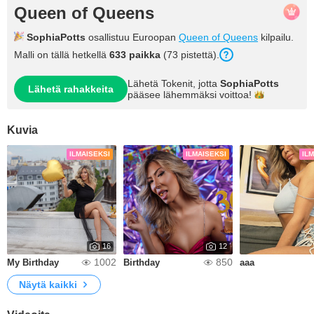
Queen of Queens
SophiaPotts
osallistuu Euroopan
Queen of Queens
kilpailu.
Malli on tällä hetkellä
633 paikka
(73 pistettä).
Lähetä Tokenit, jotta
SophiaPotts
Lähetä rahakkeita
pääsee lähemmäksi
voittoa!
Kuvia
ILMAISEKSI
ILMAISEKSI
IL
16
12
1002
850
My Birthday
Birthday
aaa
Näytä kaikki