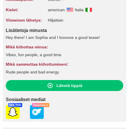
Kielet:
american
Italia
Viimeinen lähetys:
Hiljattain
Lisätietoja minusta
Hey there! I am Sophia and I loooove a good tease!
Mikä kiihottaa minua:
Vibes, fun people, a good time
Mikä sammuttaa kiihottumiseni:
Rude people and bad energy
Lähetä tippiä
Sosiaaliset mediat
888 TKN
Ilmaiseksi