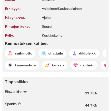
Etnisyys:
Valkoinen/Kaukasialainen
Häpykarvat:
Ajellut
Rintojen koko:
Suuret
Pylly:
Keskikokoinen
Kiinnostuksen kohteet
suihinotto
chattailu
dildoleikki
kamerashow
tanssia
nautinto
Tippivalikko
Blow a kiss 💋
33 TKN
Spanks 🤚
44 TKN