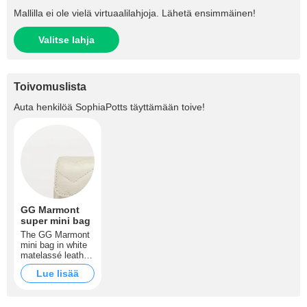
Mallilla ei ole vielä virtuaalilahjoja. Lähetä ensimmäinen!
Valitse lahja
Toivomuslista
Auta henkilöä
SophiaPotts
täyttämään toive!
GG Marmont
super mini bag
The GG Marmont
mini bag in white
matelassé leather
is defined by its
Lue lisää
softly structured
shape and flap
closure. The
Double G defines