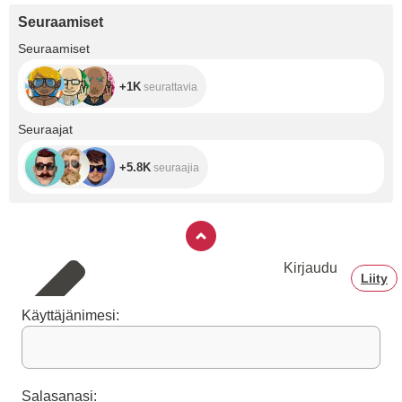
the line, a three-
Seuraamiset
dimensional detail
inspired by an
+1K
Seuraamiset
archival design
from the '70s.
+1K
seurattavia
+5.8K
Seuraajat
+5.8K
seuraajia
Kirjaudu
Liity
Käyttäjänimesi:
Salasanasi: