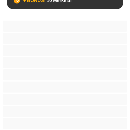
+ BONUS!
10 Merkkiä!
18+ teinejä
Aasialaisia
Ajeltuja pilluja
Anaali
Arabi
Beibejä
Blondeja
Fetissi
Intialainen