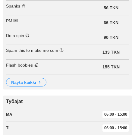
Spanks 🤚
56 TKN
PM 💌
66 TKN
Do a spin 💞
90 TKN
Spam this to make me cum 💦
133 TKN
Flash boobies 🍒
155 TKN
näytä kaikki
Työajat
MA
06:00 - 15:00
TI
06:00 - 15:00