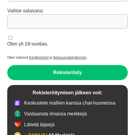
Valitse salasana:
Olen yli 18-vuotias.
Olen lukenut
Käyttöehdot
ja
tietosuojakäytännön
.
Rekisteröidy
Rekisteröitymisen jälkeen voit:
Keskustele mallien kanssa chat-huoneissa
Vastaanota ilmaisia merkkejä
Lähetä tippejä