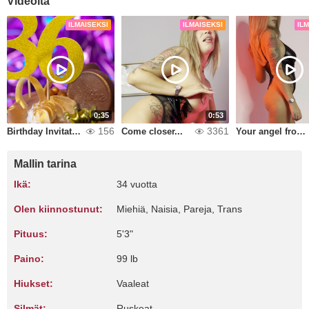
Videoita
ILMAISEKSI
ILMAISEKSI
IL
0:35
0:53
156
3361
Birthday Invitation
Come closer...
Your angel from another planet
Mallin tarina
Ikä:
34 vuotta
Olen kiinnostunut:
Miehiä, Naisia, Pareja, Trans
Pituus:
5'3"
Paino:
99 lb
Hiukset:
Vaaleat
Silmät:
Ruskeat