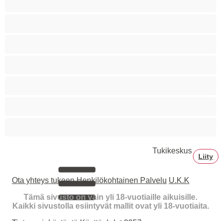
Squirttailua
Tummaihoinen
Tupakoivia
Valkoisia Tyttöjä
Valtavia Tissejä
Varttuneita
Tukikeskus
Liity
Ota yhteys tukeen
Henkilökohtainen Palvelu
U.K.K
Tämä sivusto on vain yli 18-vuotiaille aikuisille.
Kaikki sivustolla esiintyvät mallit ovat yli 18-vuotiaita.